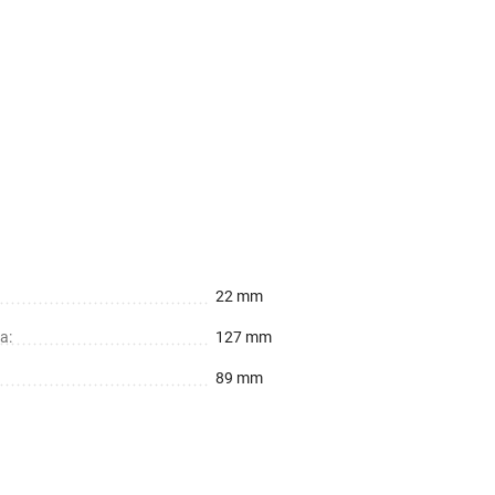
22 mm
а:
127 mm
89 mm