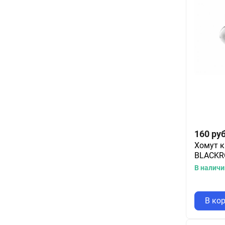
160
руб
Хомут к
BLACKR
В наличи
В ко