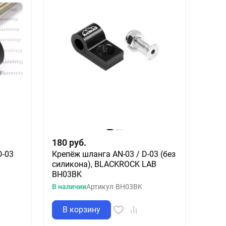
180
руб.
D-03
Крепёж шланга AN-03 / D-03 (без
силикона), BLACKROCK LAB
BH03BK
В наличии
Артикул
BH03BK
В корзину