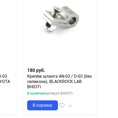
180
руб.
D-03
Крепёж шланга AN-03 / D-03 (без
OYOTA
силикона), BLACKROCK LAB
BH03Ti
В наличии
Артикул
BH03Ti
В корзину