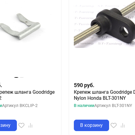
.
590
руб.
репеж шланга Goodridge
Крепеж шланга Goodridge 
2
Nylon Honda BLT-301NY
и
Артикул
BKCLIP-2
В наличии
Артикул
BLT-301NY
рзину
В корзину