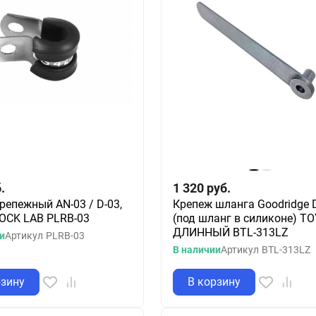
.
1 320
руб.
репежный AN-03 / D-03,
Крепеж шланга Goodridge 
OCK LAB PLRB-03
(под шланг в силиконе) T
ДЛИННЫЙ BTL-313LZ
и
Артикул
PLRB-03
В наличии
Артикул
BTL-313LZ
рзину
В корзину