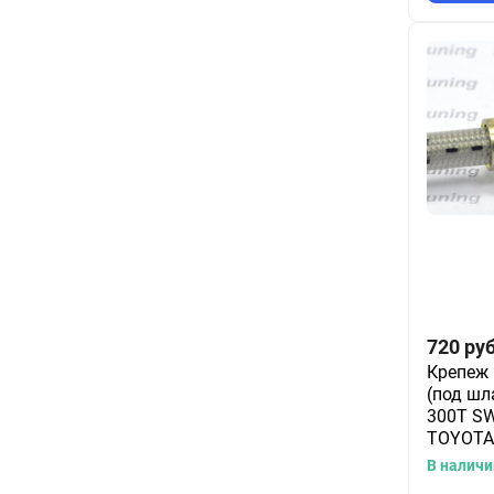
720
руб
Крепеж 
(под шл
300T SW
TOYOTA
В наличи