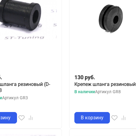
.
130
руб.
шланга резиновый (D-
Крепеж шланга резиновый
3
В наличии
Артикул
GR8
и
Артикул
GR3
рзину
В корзину