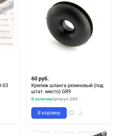
60
руб.
D-03
Крепеж шланга резиновый (под
штат. место) GR9
В наличии
Артикул
GR9
В корзину