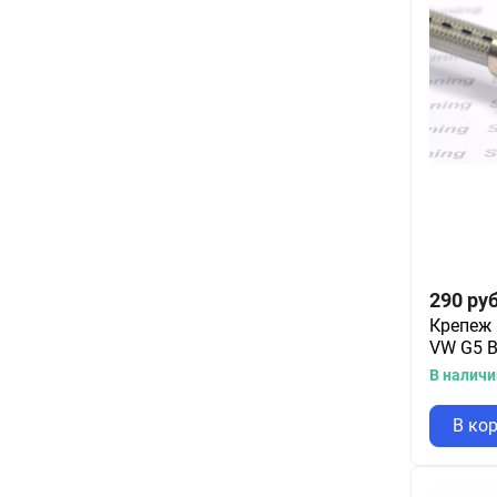
290
руб
Крепеж 
VW G5 
В наличи
В ко