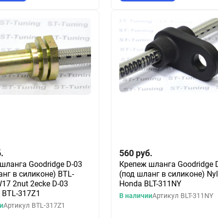
.
560
руб.
шланга Goodridge D-03
Крепеж шланга Goodridge 
анг в силиконе) BTL-
(под шланг в силиконе) Ny
17 2nut 2ecke D-03
Honda BLT-311NY
 BTL-317Z1
В наличии
Артикул
BLT-311NY
и
Артикул
BTL-317Z1