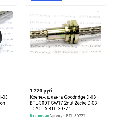
1 220
руб.
D-03
Крепеж шланга Goodridge D-03
lon
BTL-300T SW17 2nut 2ecke D-03
TOYOTA BTL-307Z1
В наличии
Артикул
BTL-307Z1