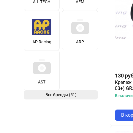
A.I. TECH
AEM
AP Racing
ARP
130
руб
Крепеж 
AST
03+) GR
Все бренды (51)
В наличи
В ко