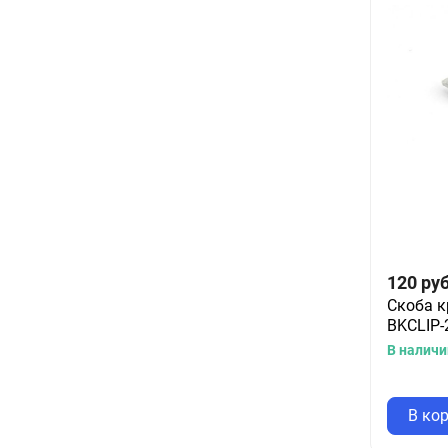
120
руб
Скоба к
BKCLIP-
В наличи
В ко