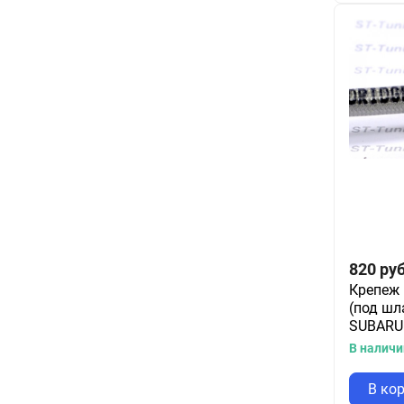
820
руб
Крепеж 
(под шл
SUBARU
В наличи
В ко