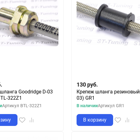
.
130
руб.
шланга Goodridge D-03
Крепеж шланга резиновый 
BTL-322Z1
03) GR1
и
Артикул
BTL-322Z1
В наличии
Артикул
GR1
рзину
В корзину