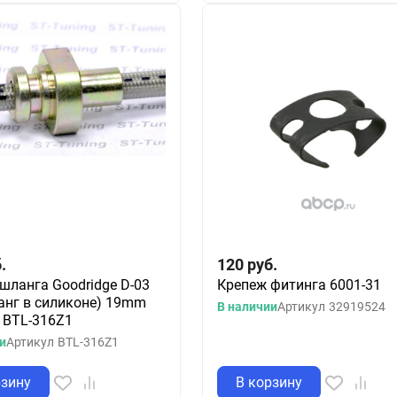
.
120
руб.
шланга Goodridge D-03
Крепеж фитинга 6001-31
анг в силиконе) 19mm
В наличии
Артикул
32919524
 BTL-316Z1
и
Артикул
BTL-316Z1
рзину
В корзину