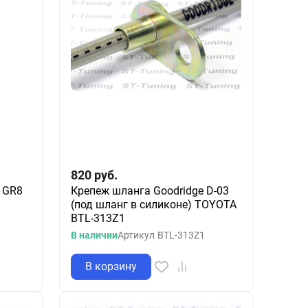
820
руб.
 GR8
Крепеж шланга Goodridge D-03
(под шланг в силиконе) TOYOTA
BTL-313Z1
В наличии
Артикул
BTL-313Z1
В корзину