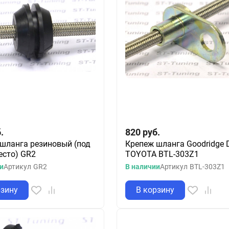
.
820
руб.
шланга резиновый (под
Крепеж шланга Goodridge 
есто) GR2
TOYOTA BTL-303Z1
и
Артикул
GR2
В наличии
Артикул
BTL-303Z1
рзину
В корзину