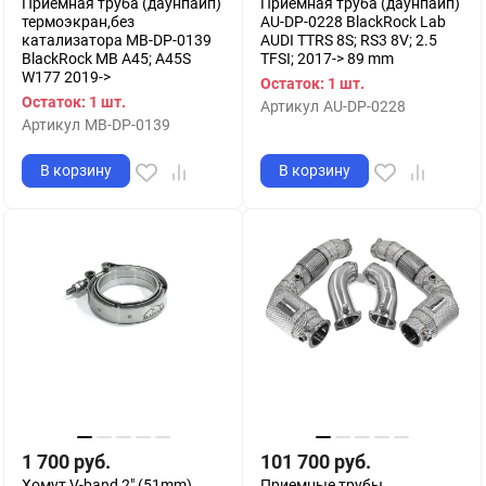
Приемная труба (даунпайп)
Приемная труба (даунпайп)
термоэкран,без
AU-DP-0228 BlackRock Lab
катализатора MB-DP-0139
AUDI TTRS 8S; RS3 8V; 2.5
BlackRock MB A45; A45S
TFSI; 2017-> 89 mm
W177 2019->
Остаток: 1 шт.
Остаток: 1 шт.
Артикул
AU-DP-0228
Артикул
MB-DP-0139
В корзину
В корзину
1 700
руб.
101 700
руб.
Хомут V-band 2" (51mm)
Приемные трубы