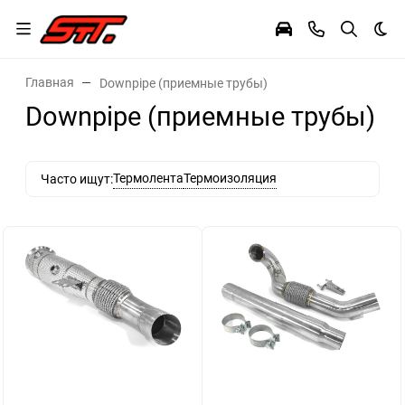
Тем
Главная
Downpipe (приемные трубы)
Downpipe (приемные трубы)
Термолента
Термоизоляция
Часто ищут: