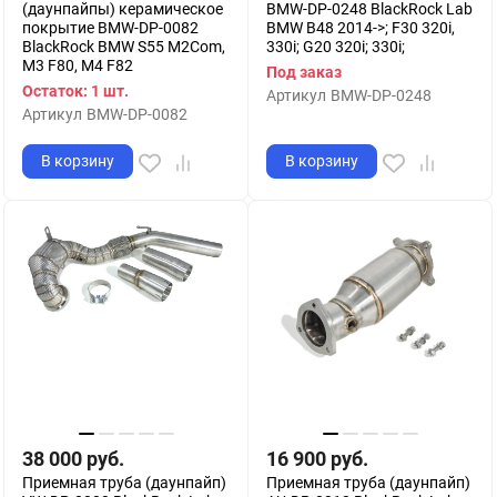
(даунпайпы) керамическое
BMW-DP-0248 BlackRock Lab
покрытие BMW-DP-0082
BMW B48 2014->; F30 320i,
BlackRock BMW S55 M2Com,
330i; G20 320i; 330i;
M3 F80, M4 F82
Под заказ
Остаток: 1 шт.
Артикул
BMW-DP-0248
Артикул
BMW-DP-0082
В корзину
В корзину
38 000
руб.
16 900
руб.
Приемная труба (даунпайп)
Приемная труба (даунпайп)