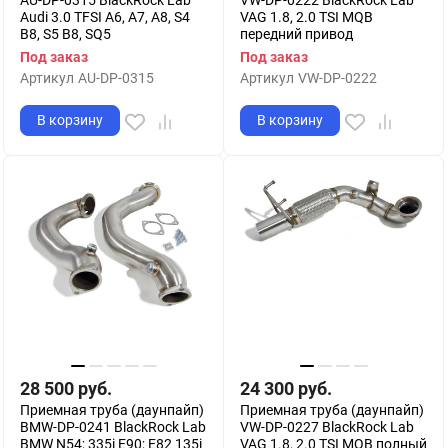
AU-DP-0315 BlackRock Lab
VW-DP-0222 BlackRock Lab
Audi 3.0 TFSI A6, A7, A8, S4
VAG 1.8, 2.0 TSI MQB
B8, S5 B8, SQ5
передний привод
Под заказ
Под заказ
Артикул
AU-DP-0315
Артикул
VW-DP-0222
В корзину
В корзину
28 500
руб.
24 300
руб.
Приемная труба (даунпайп)
Приемная труба (даунпайп)
BMW-DP-0241 BlackRock Lab
VW-DP-0227 BlackRock Lab
BMW N54; 335i E90; E82 135i
VAG 1.8, 2.0 TSI MQB полный