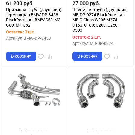
61 200
руб.
27 000
руб.
Приемная труба (даунпайп)
Приемная труба (даунпайп)
термоэкран BMW-DP-3458
MB-DP-0274 BlackRock Lab
BlackRock Lab BMW S58; M3
MB C-Class W205 M274
G80; M4 G82
C160; C180; C200; C250;
C300
Остаток: 3 шт.
Остаток: 2 шт.
Артикул
BMW-DP-3458
Артикул
MB-DP-0274
В корзину
В корзину