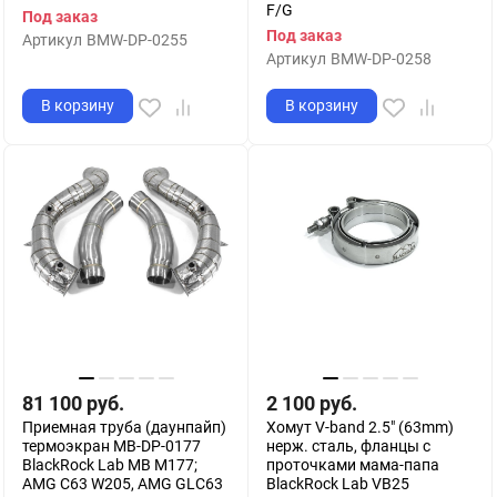
F/G
Под заказ
Под заказ
Артикул
BMW-DP-0255
Артикул
BMW-DP-0258
В корзину
В корзину
81 100
руб.
2 100
руб.
Приемная труба (даунпайп)
Хомут V-band 2.5" (63mm)
термоэкран MB-DP-0177
нерж. сталь, фланцы с
BlackRock Lab MB M177;
проточками мама-папа
AMG C63 W205, AMG GLC63
BlackRock Lab VB25