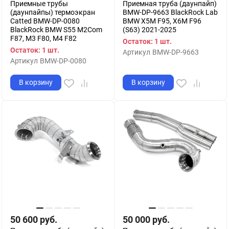
Приемные трубы
Приемная труба (даунпайп)
(даунпайпы) термоэкран
BMW-DP-9663 BlackRock Lab
Catted BMW-DP-0080
BMW X5M F95, X6M F96
BlackRock BMW S55 M2Com
(S63) 2021-2025
F87, M3 F80, M4 F82
Остаток: 1 шт.
Остаток: 1 шт.
Артикул
BMW-DP-9663
Артикул
BMW-DP-0080
В корзину
В корзину
50 600
руб.
50 000
руб.