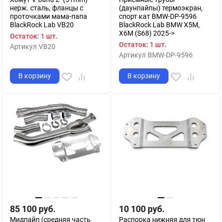
нерж. сталь, фланцы с
(даунпайпы) термоэкран,
проточками мама-папа
спорт кат BMW-DP-9596
BlackRock Lab VB20
BlackRock Lab BMW X5M,
X6M (S68) 2025->
Остаток: 1 шт.
Остаток: 1 шт.
Артикул
VB20
Артикул
BMW-DP-9596
В корзину
В корзину
85 100
руб.
10 100
руб.
Мидпайп (средняя часть
Распорка нижняя для тюн