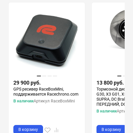
29 900
руб.
13 800
руб.
GPS ресивер RaceBoxMini,
Тормозной диск B
поддерживается Racechrono.com
G30, X3 G01, X5 G
SUPRA, DC Brakes
В наличии
Артикул
RaceBoxMini
ПЕРЕДНИЙ, DC38
В наличии
Артикул
В корзину
В корзину