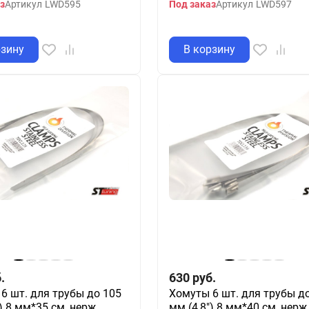
з
Артикул
LWD595
Под заказ
Артикул
LWD597
рзину
В корзину
.
630
руб.
6 шт. для трубы до 105
Хомуты 6 шт. для трубы д
) 8 мм*35 см, нерж.
мм (4,8") 8 мм*40 см, нерж