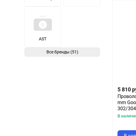
AST
Все бренды (51)
5 810
р
Проволо
mm Good
302/304
В наличи
В ко