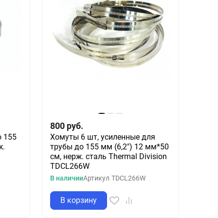
800
руб.
о 155
Хомуты 6 шт, усиленные для
ж.
трубы до 155 мм (6,2") 12 мм*50
см, нерж. сталь Thermal Division
TDCL266W
В наличии
Артикул
TDCL266W
В корзину