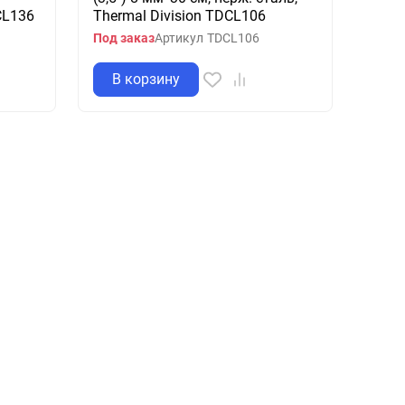
CL136
Thermal Division TDCL106
Под заказ
Артикул
TDCL106
В корзину