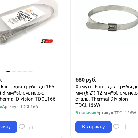
.
680
руб.
6 шт. для трубы до 155
Хомуты 6 шт. для трубы д
) 8 мм*50 см, нерж.
мм (6,2") 12 мм*50 см, нер
Thermal Division TDCL166
сталь, Thermal Division
TDCL166W
и
Артикул
TDCL166
В наличии
Артикул
TDCL166W
рзину
В корзину