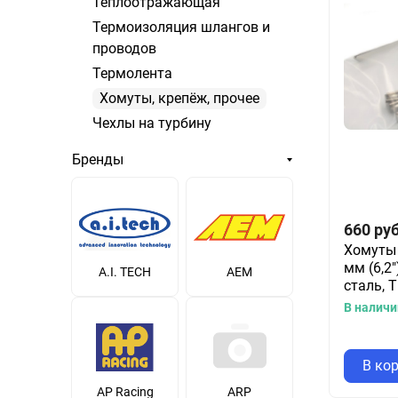
Теплоотражающая
Термоизоляция шлангов и
проводов
Термолента
Хомуты, крепёж, прочее
Чехлы на турбину
Бренды
660
руб
Хомуты 
мм (6,2"
A.I. TECH
AEM
сталь, 
В наличи
В ко
AP Racing
ARP