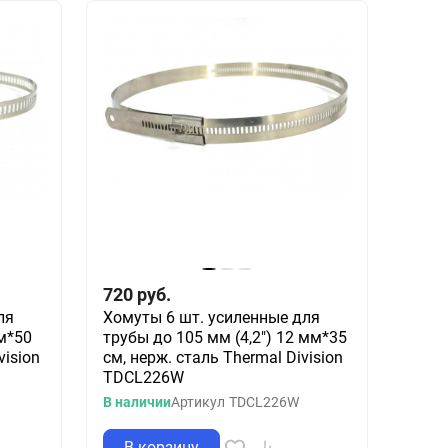
720
руб.
ля
Хомуты 6 шт. усиленные для
мм*50
трубы до 105 мм (4,2") 12 мм*35
vision
см, нерж. сталь Thermal Division
TDCL226W
В наличии
Артикул
TDCL226W
В корзину