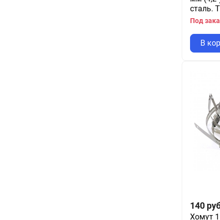
сталь. 
Под зака
В ко
140
руб
Хомут 1