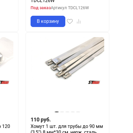
TDCL126W
Под заказ
Артикул
TDCL126W
В корзину
110
руб.
о 120
Хомут 1 шт. для трубы до 90 мм
.
(3,5") 8 мм*30 см, нерж. сталь,