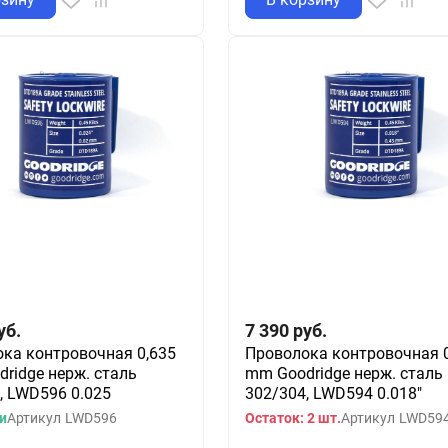
уб.
7 390
руб.
ка контровочная 0,635
Проволока контровочная 0
ridge нерж. сталь
mm Goodridge нерж. сталь
, LWD596 0.025
302/304, LWD594 0.018"
и
Артикул
LWD596
Остаток: 2 шт.
Артикул
LWD59