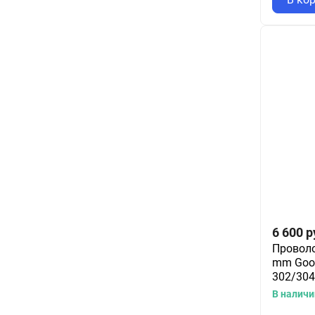
6 600
р
Проволо
mm Good
302/304
В наличи