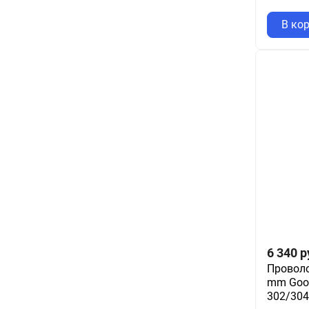
В ко
6 340
р
Проволо
mm Good
302/304