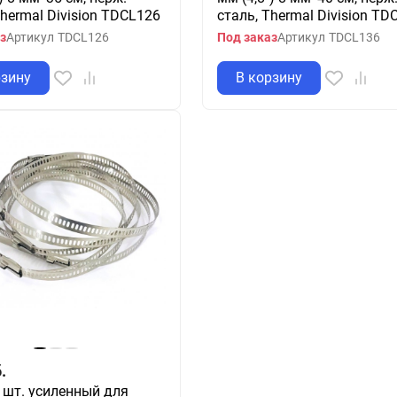
Thermal Division TDCL126
сталь, Thermal Division TD
з
Артикул
TDCL126
Под заказ
Артикул
TDCL136
рзину
В корзину
.
 шт. усиленный для