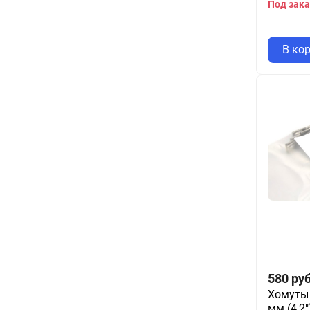
Под зака
В ко
580
руб
Хомуты 
мм (4,2"