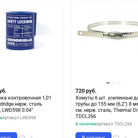
уб.
720
руб.
ка контровочная 1,01
Хомуты 6 шт. усиленные д
ridge нерж. сталь
трубы до 155 мм (6,2") 8 
, LWD598 0.04"
см, нерж. сталь, Thermal Di
TDCL266
и
Артикул
LWD598
В наличии
Артикул
TDCL266
рзину
В корзину