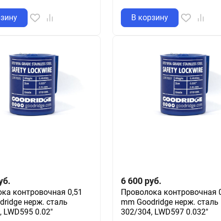
рзину
В корзину
уб.
6 600
руб.
ка контровочная 0,51
Проволока контровочная 0
ridge нерж. сталь
mm Goodridge нерж. сталь
, LWD595 0.02"
302/304, LWD597 0.032"