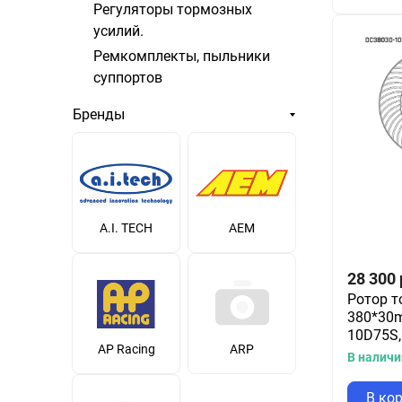
Регуляторы тормозных
усилий.
Ремкомплекты, пыльники
суппортов
Бренды
A.I. TECH
AEM
28 300
Ротор т
380*30m
10D75S,
AP Racing
ARP
В наличи
В ко