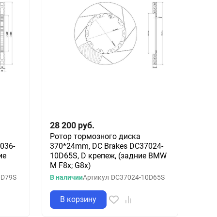
28 200
руб.
Ротор тормозного диска
036-
370*24mm, DC Brakes DC37024-
ие
10D65S, D крепеж, (задние BMW
M F8x; G8x)
0D79S
В наличии
Артикул
DC37024-10D65S
В корзину