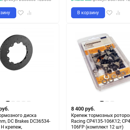
рзину
В корзину
руб.
8 400
руб.
ормозного диска
Крепеж тормозных роторо
m, DC Brakes DC36534-
Racing CP4135-106K12; CP4
 H крепеж,
106FP (комплект 12 шт)