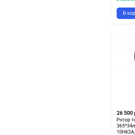
В ко
26 500
Ротор т
365*34m
10H62A,