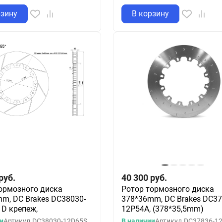
рзину
В корзину
руб.
40 300
руб.
ормозного диска
Ротор тормозного диска
m, DC Brakes DC38030-
378*36mm, DC Brakes DC37
 D крепеж,
12P54A, (378*35,5mm)
и
Артикул
DC38030-12D65S
В наличии
Артикул
DC37836-1