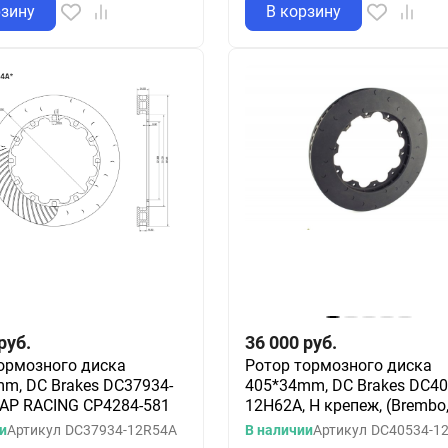
рзину
В корзину
руб.
36 000
руб.
ормозного диска
Ротор тормозного диска
m, DC Brakes DC37934-
405*34mm, DC Brakes DC40
AP RACING CP4284-581
12H62A, H крепеж, (Brembo
и
Артикул
DC37934-12R54A
В наличии
Артикул
DC40534-1