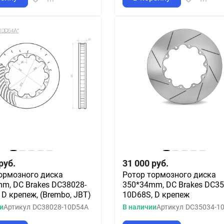
руб.
31 000
руб.
ормозного диска
Ротор тормозного диска
m, DC Brakes DC38028-
350*34mm, DC Brakes DC35
 D крепеж, (Brembo, JBT)
10D68S, D крепеж
и
Артикул
DC38028-10D54A
В наличии
Артикул
DC35034-1