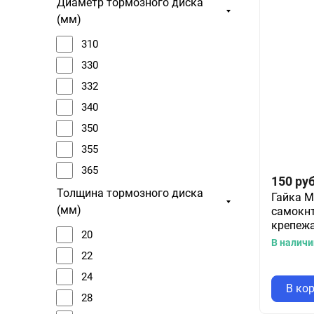
Диаметр тормозного диска
(мм)
310
330
332
340
350
355
365
150
руб
370
Толщина тормозного диска
Гайка 
(мм)
самокнт
372
крепежа
375
20
В наличи
378
22
379
24
В ко
380
28