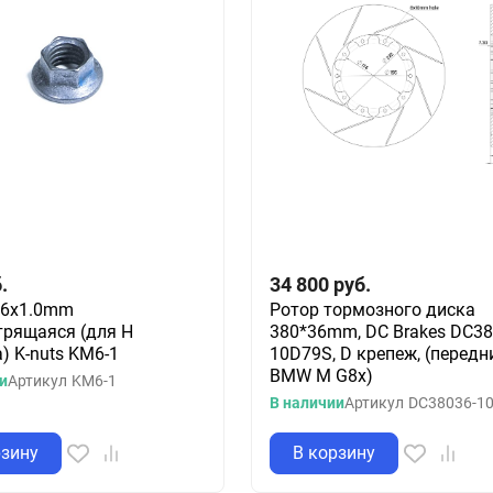
.
34 800
руб.
M6x1.0mm
Ротор тормозного диска
рящаяся (для H
380*36mm, DC Brakes DC38
) K-nuts KM6-1
10D79S, D крепеж, (передн
BMW M G8x)
и
Артикул
KM6-1
В наличии
Артикул
DC38036-1
рзину
В корзину