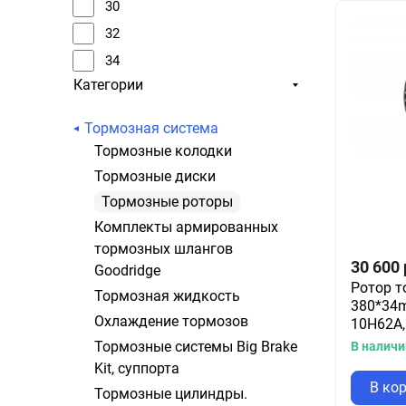
405
30
406
32
408
34
Категории
410
35
36
Тормозная система
Тормозные колодки
Тормозные диски
Тормозные роторы
Комплекты армированных
тормозных шлангов
30 600
Goodridge
Ротор т
Тормозная жидкость
380*34m
Охлаждение тормозов
10H62A,
Тормозные системы Big Brake
В наличи
Kit, суппорта
В ко
Тормозные цилиндры.