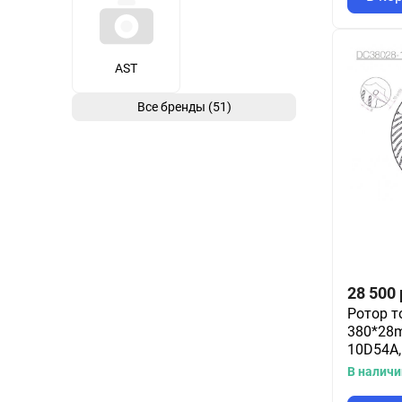
AST
Все бренды (51)
28 500
Ротор т
380*28m
10D54A,
В наличи