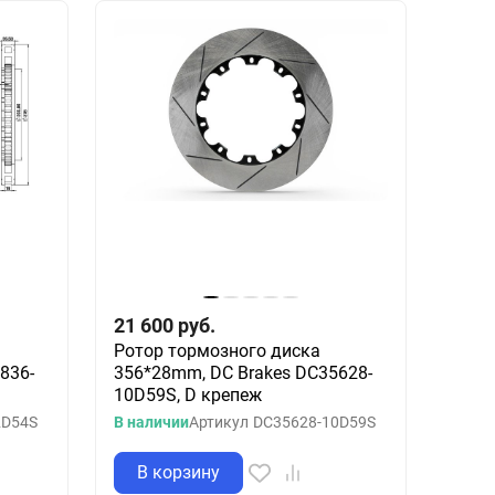
21 600
руб.
Ротор тормозного диска
836-
356*28mm, DC Brakes DC35628-
10D59S, D крепеж
2D54S
В наличии
Артикул
DC35628-10D59S
В корзину