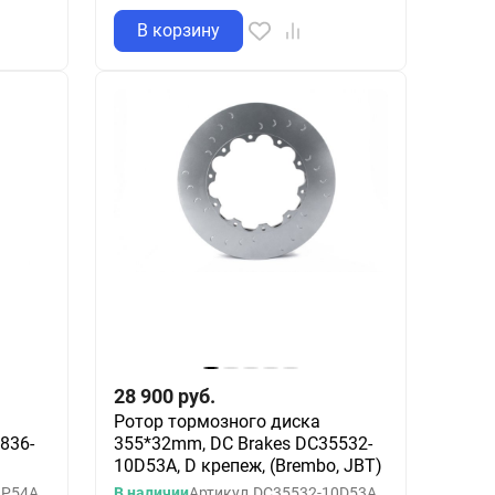
В корзину
28 900
руб.
Ротор тормозного диска
836-
355*32mm, DC Brakes DC35532-
10D53A, D крепеж, (Brembo, JBT)
2P54A
В наличии
Артикул
DC35532-10D53A