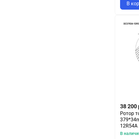
В ко
38 200
Ротор т
379*34m
12R54A 
В наличи