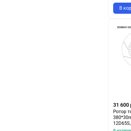
В ко
31 600
Ротор т
380*30m
12D65S,
В наличи