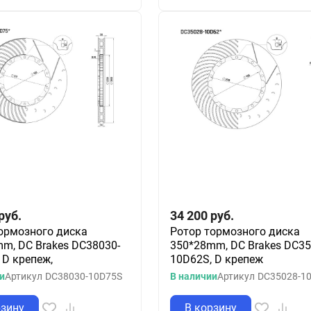
руб.
34 200
руб.
ормозного диска
Ротор тормозного диска
m, DC Brakes DC38030-
350*28mm, DC Brakes DC35
 D крепеж,
10D62S, D крепеж
и
Артикул
DC38030-10D75S
В наличии
Артикул
DC35028-1
рзину
В корзину