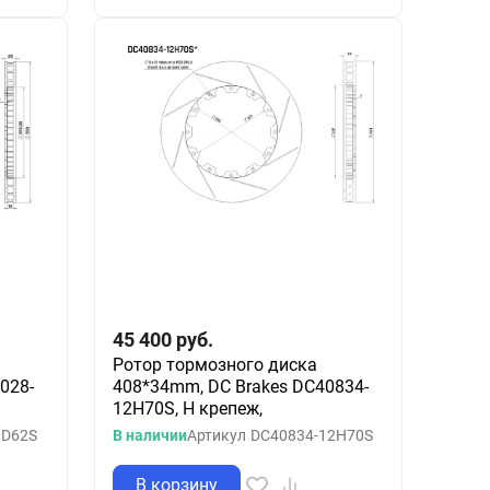
45 400
руб.
Ротор тормозного диска
028-
408*34mm, DC Brakes DC40834-
12H70S, H крепеж,
0D62S
В наличии
Артикул
DC40834-12H70S
В корзину