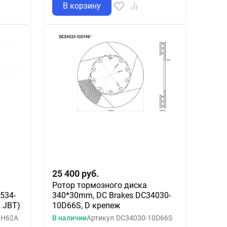
В корзину
25 400
руб.
Ротор тормозного диска
534-
340*30mm, DC Brakes DC34030-
, JBT)
10D66S, D крепеж
2H62A
В наличии
Артикул
DC34030-10D66S