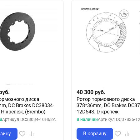
руб.
40 300
руб.
ормозного диска
Ротор тормозного диска
m, DC Brakes DC38034-
378*36mm, DC Brakes DC37
 H крепеж, (Brembo)
12D54S, D крепеж
и
Артикул
DC38034-10H62A
В наличии
Артикул
DC37836-1
рзину
В корзину