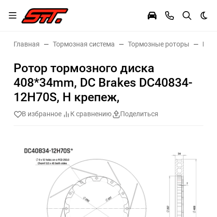
Тем
Главная
Тормозная система
Тормозные роторы
Рото
Ротор тормозного диска
408*34mm, DC Brakes DC40834-
12H70S, H крепеж,
В избранное
К сравнению
Поделиться