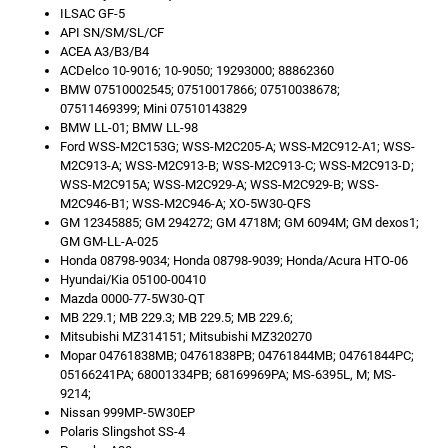
ILSAC GF-5
API SN/SM/SL/CF
ACEA A3/B3/B4
ACDelco 10-9016; 10-9050; 19293000; 88862360
BMW 07510002545; 07510017866; 07510038678;
07511469399; Mini 07510143829
BMW LL-01; BMW LL-98
Ford WSS-M2C153G; WSS-M2C205-A; WSS-M2C912-A1; WSS-
M2C913-A; WSS-M2C913-B; WSS-M2C913-C; WSS-M2C913-D;
WSS-M2C915A; WSS-M2C929-A; WSS-M2C929-B; WSS-
M2C946-B1; WSS-M2C946-A; XO-5W30-QFS
GM 12345885; GM 294272; GM 4718M; GM 6094M; GM dexos1;
GM GM-LL-A-025
Honda 08798-9034; Honda 08798-9039; Honda/Acura HTO-06
Hyundai/Kia 05100-00410
Mazda 0000-77-5W30-QT
MB 229.1; MB 229.3; MB 229.5; MB 229.6;
Mitsubishi MZ314151; Mitsubishi MZ320270
Mopar 04761838MB; 04761838PB; 04761844MB; 04761844PC;
05166241PA; 68001334PB; 68169969PA; MS-6395L, M; MS-
9214;
Nissan 999MP-5W30EP
Polaris Slingshot SS-4