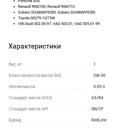
Porsche A30
Renault RN0700; Renault RN0710
Subaru SOA868V9280; Subaru SOA868V9285
Toyota 00279-1QT5W
VW/Audi 502.00-97; VAG 503.01; VAG 505.01-99
Характеристики
Вес, кг:
1
Класс вязкости масла SAE
5W-30
Объём масла
0,95 л
Стандарт масла ACEA
A3/B4
Стандарт масла API
SN/CF
Бренд:
RedLine