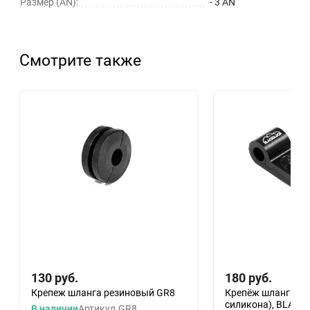
Размер (AN):
- 3 AN
Смотрите также
130
руб.
180
руб.
Крепеж шланга резиновый GR8
Крепёж шланга AN-
силикона), BLACK
В наличии
Артикул
GR8