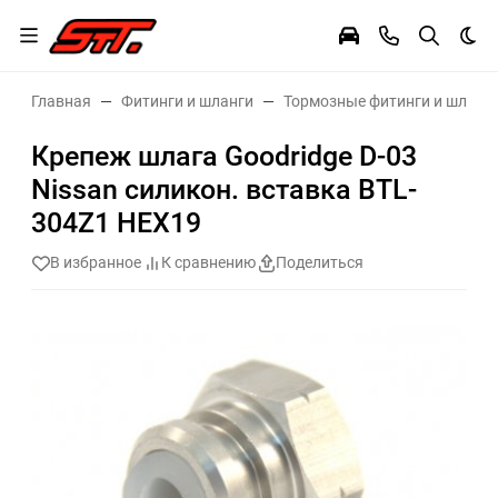
Тем
Главная
Фитинги и шланги
Тормозные фитинги и шланг
Крепеж шлага Goodridge D-03
Nissan силикон. вставка BTL-
304Z1 HEX19
В избранное
К сравнению
Поделиться