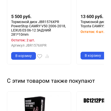
5 500
руб.
13 600
руб.
Тормозной диск JBR1576XPR
Тормозной диск D
PowerStop CAMRY V50 2006-2018,
Toyota CAMRY2006-
LEXUS ES 06-12 ЗАДНИЙ
Остаток: 4 шт.
Арт
281*10mm
Остаток: 2 шт.
Артикул
JBR1576XPR
В корзину
В корзину
С этим товаром также покупают