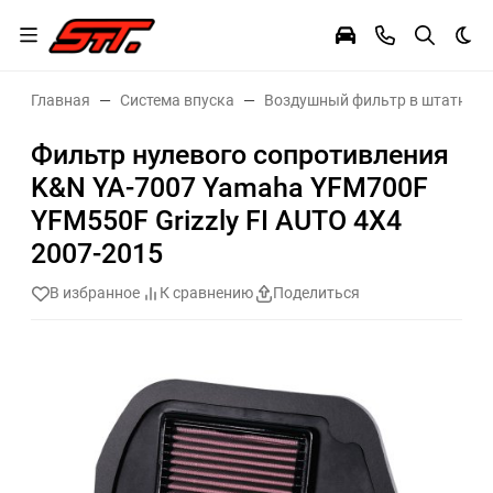
Тем
Главная
Система впуска
Воздушный фильтр в штатное 
Фильтр нулевого сопротивления
K&N YA-7007 Yamaha YFM700F
YFM550F Grizzly FI AUTO 4X4
2007-2015
В избранное
К сравнению
Поделиться