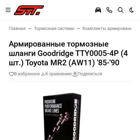
Тем
Главная
Тормозная система
Комплекты армированных 
Армированные тормозные
шланги Goodridge TTY0005-4P (4
шт.) Toyota MR2 (AW11) '85-'90
В избранное
К сравнению
Поделиться