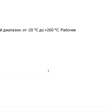
иапазон: от -20 ºС до +260 ºC. Рабочее
1