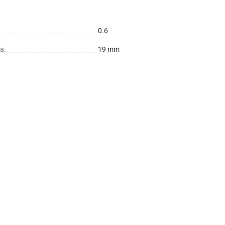
0.6
а:
19 mm