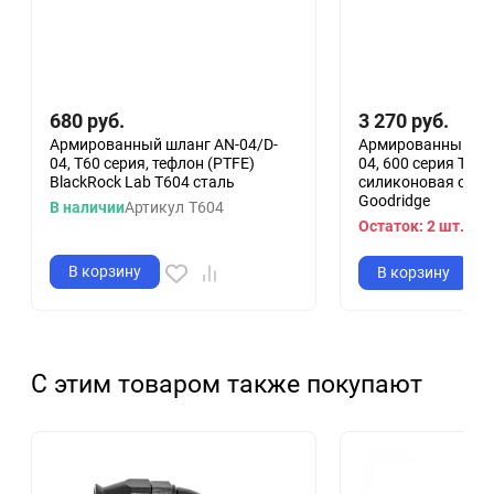
680
руб.
3 270
руб.
Армированный шланг AN-04/D-
Армированный шла
04, T60 серия, тефлон (PTFE)
04, 600 серия Tefl
BlackRock Lab T604 сталь
силиконовая опле
Goodridge
В наличии
Артикул
T604
Остаток: 2 шт.
Арт
В корзину
В корзину
С этим товаром также покупают