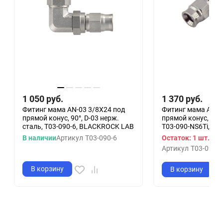
1 050
руб.
1 370
руб.
Фитинг мама AN-03 3/8X24 под
Фитинг мама AN-0
прямой конус, 90°, D-03 нерж.
прямой конус, 90°
сталь, T03-090-6, BLACKROCK LAB
T03-090-NS6Ti, B
В наличии
Артикул
T03-090-6
Остаток: 1 шт.
Артикул
T03-090-N
В корзину
В корзину