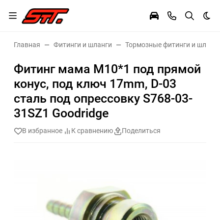
Тем
Главная
Фитинги и шланги
Тормозные фитинги и шланг
Фитинг мама M10*1 под прямой
конус, под ключ 17mm, D-03
сталь под опрессовку S768-03-
31SZ1 Goodridge
В избранное
К сравнению
Поделиться