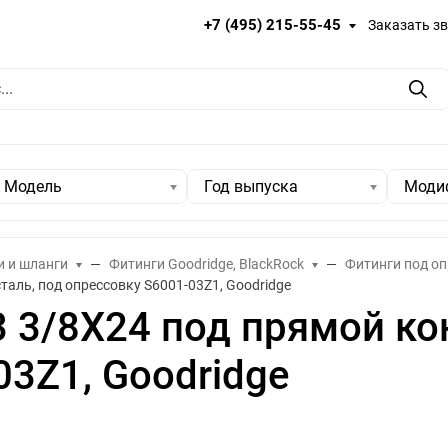
+7 (495) 215-55-45
Заказать з
Пои
Модель
Год выпуска
Моди
и и шланги
Фитинги Goodridge, BlackRock
Фитинги под оп
таль, под опрессовку S6001-03Z1, Goodridge
 3/8X24 под прямой кон
03Z1, Goodridge