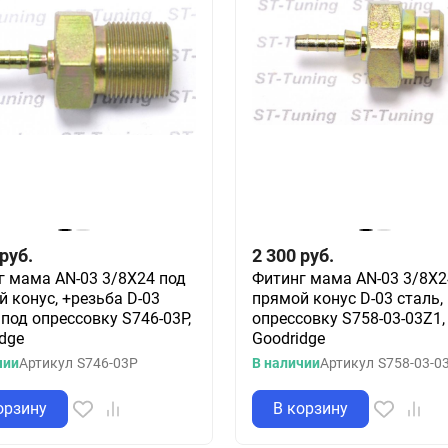
руб.
2 300
руб.
г мама AN-03 3/8X24 под
Фитинг мама AN-03 3/8X2
 конус, +резьба D-03
прямой конус D-03 сталь,
 под опрессовку S746-03P,
опрессовку S758-03-03Z1,
dge
Goodridge
чии
Артикул
S746-03P
В наличии
Артикул
S758-03-0
орзину
В корзину