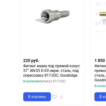
220
руб.
1 850
Фитинг мама под прямой конус
Фитин
37° AN-03 D-03 нерж. сталь, под
прямой
опрессовку 817-03C, Goodridge
сталь,
Goodri
В наличии
Артикул
817-03C
В нали
В корзину
В к