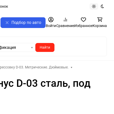
вонок
Светлая те
Темная
Подбор по авто
ск
Войти
Сравнение
Избранное
Корзина
фикация
рессовку D-03. Метрические. Дюймовые.
ус D-03 сталь, под