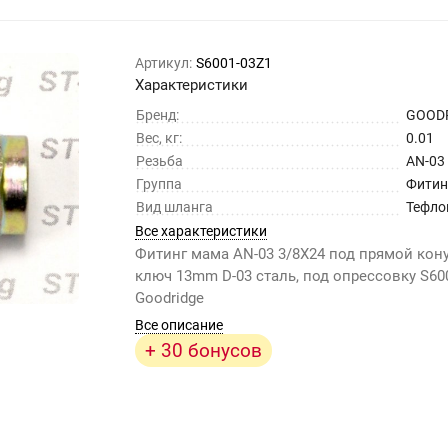
Артикул:
S6001-03Z1
Характеристики
Бренд:
GOOD
Вес, кг:
0.01
Резьба
AN-03
Группа
Фитин
Вид шланга
Тефло
Все характеристики
Фитинг мама AN-03 3/8X24 под прямой кону
ключ 13mm D-03 сталь, под опрессовку S600
Goodridge
Все описание
+ 30 бонусов