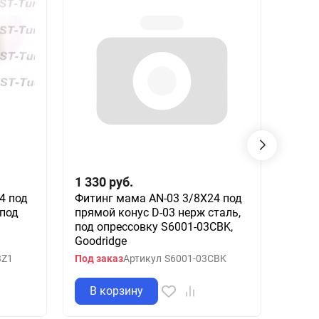
1 330
руб.
200
4 под
Фитинг мама AN-03 3/8X24 под
Фити
 под
прямой конус D-03 нерж сталь,
37° A
под опрессовку S6001-03CBK,
опрес
Goodridge
Под з
3Z1
Под заказ
Артикул
S6001-03CBK
В корзину
В 