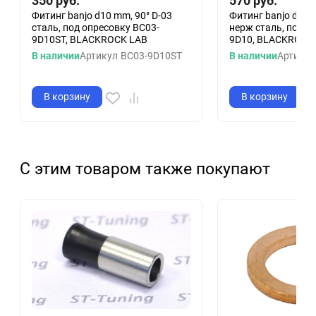
350
руб.
570
руб.
Фитинг banjo d10 mm, 90° D-03
Фитинг banjo d10 
сталь, под опресовку BC03-
нерж сталь, под о
9D10ST, BLACKROCK LAB
9D10, BLACKROCK
В наличии
Артикул
BC03-9D10ST
В наличии
Артикул
В корзину
В корзину
С этим товаром также покупают