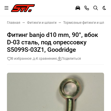
Тем
Главная
Фитинги и шланги
Тормозные фитинги и шланг
Фитинг banjo d10 mm, 90°, вбок
D-03 сталь, под опрессовку
S5099S-03Z1, Goodridge
В избранное
К сравнению
Поделиться