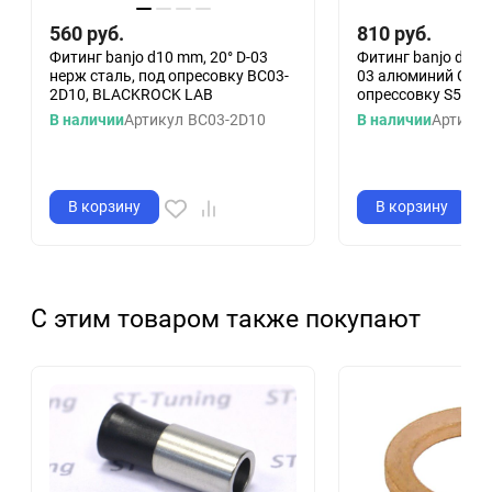
560
руб.
810
руб.
Фитинг banjo d10 mm, 20° D-03
Фитинг banjo d10 m
нерж сталь, под опресовку BC03-
03 алюминий СИН
2D10, BLACKROCK LAB
опрессовку S5097-
В наличии
Артикул
BC03-2D10
В наличии
Артикул
В корзину
В корзину
С этим товаром также покупают