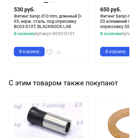
530
руб.
650
руб.
Фитинг banjo d10 mm, длинный D-
Фитинг banjo d10 
03, нерж. сталь, под опресовку
03 алюминий СИН
BC03-D10T, BLACKROCK LAB
опрессовку S5092-
В наличии
Артикул
BC03-D10T
В наличии
Артикул
В корзину
В корзину
С этим товаром также покупают