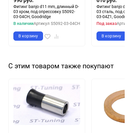
990
руб.
610
руб.
Фитинг banjo d11 mm, длинный D-
Фитинг banjo d11 
03 хром, под опрессовку S5092-
03 сталь, под опр
03-04CH, Goodridge
03-04Z1, Goodridge
В наличии
Артикул
S5092-03-04CH
Под заказ
Артикул
В корзину
В корзину
С этим товаром также покупают