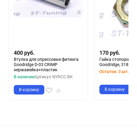
400
руб.
170
руб.
Втулка для опрессовки фитинга
Гайка стопорная 
Goodridge D-03 CRIMP
Goodridge, 318-31
нержавейка+пластик
Остаток: 3 шт.
Арт
В наличии
Артикул
NYRCC-BK
В корзину
В корзину