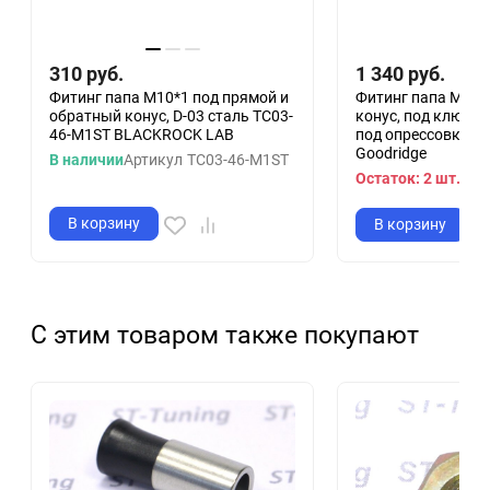
310
руб.
1 340
руб.
Фитинг папа M10*1 под прямой и
Фитинг папа M10*
обратный конус, D-03 сталь TC03-
конус, под ключ 1
46-M1ST BLACKROCK LAB
под опрессовку S7
Goodridge
В наличии
Артикул
TC03-46-M1ST
Остаток: 2 шт.
Арт
В корзину
В корзину
С этим товаром также покупают