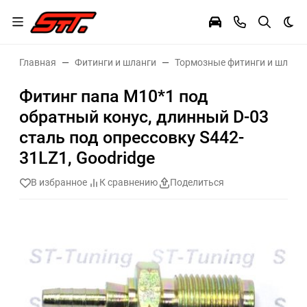
Тем
Главная
Фитинги и шланги
Тормозные фитинги и шланг
Фитинг папа M10*1 под
обратный конус, длинный D-03
сталь под опрессовку S442-
31LZ1, Goodridge
В избранное
К сравнению
Поделиться