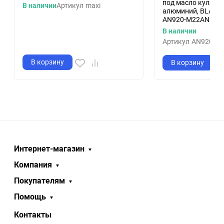
под масло куллер S
В наличии
Артикул
maxi
алюминий, BLACK
AN920-M22AN10B
В наличии
Артикул
AN920-M
В корзину
В корзину
Интернет-магазин
Компания
Покупателям
Помощь
Контакты