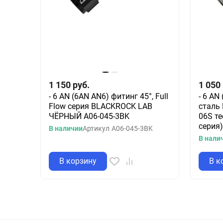
1 150
руб.
1 050
- 6 AN (6AN AN6) фитинг 45°, Full
- 6 AN
Flow серия BLACKROCK LAB
сталь
ЧЁРНЫЙ A06-045-3BK
06S т
серия)
В наличии
Артикул
A06-045-3BK
В нали
В корзину
В к