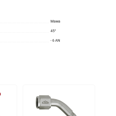
Мама
45°
- 6 AN