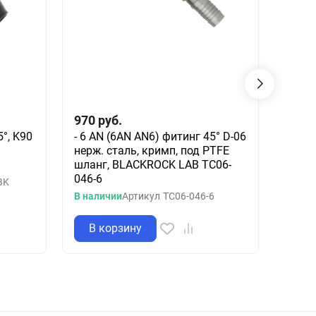
970
руб.
890
5°, K90
- 6 AN (6AN AN6) фитинг 45° D-06
- 6 A
нерж. сталь, кримп, под PTFE
опрес
шланг, BLACKROCK LAB TC06-
BLAC
046-6
045-
BK
В наличии
Артикул
TC06-046-6
Остато
В корзину
В 