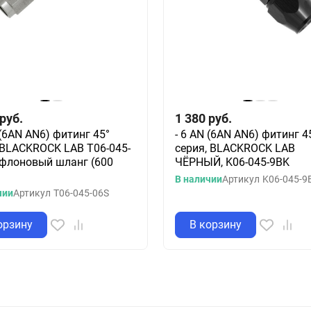
руб.
1 380
руб.
 (6AN AN6) фитинг 45°
- 6 AN (6AN AN6) фитинг 4
 BLACKROCK LAB T06-045-
серия, BLACKROCK LAB
ефлоновый шланг (600
ЧЁРНЫЙ, K06-045-9BK
В наличии
Артикул
K06-045-9
чии
Артикул
T06-045-06S
орзину
В корзину