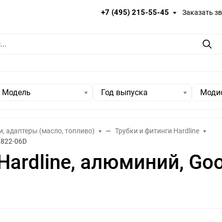
+7 (495) 215-55-45
Заказать з
Пои
Модель
Год выпуска
Моди
и, адаптеры (масло, топливо)
Трубки и фитинги Hardline
L822-06D
 Hardline, алюминий, Go