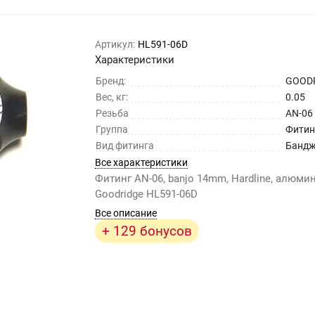
Артикул:
HL591-06D
Характеристики
Бренд:
GOOD
Вес, кг:
0.05
Резьба
AN-06
Группа
Фитин
Вид фитинга
Бандж
Все характеристики
Фитинг AN-06, banjo 14mm, Hardline, алюми
Goodridge HL591-06D
Все описание
+ 129 бонусов