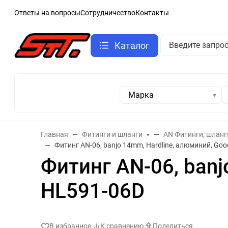
Ответы на вопросы
Сотрудничество
Контакты
Каталог
Марка
Главная
Фитинги и шланги
AN Фитинги, шланг
Фитинг AN-06, banjo 14mm, Hardline, алюминий, Goo
Фитинг AN-06, banj
HL591-06D
В избранное
К сравнению
Поделиться