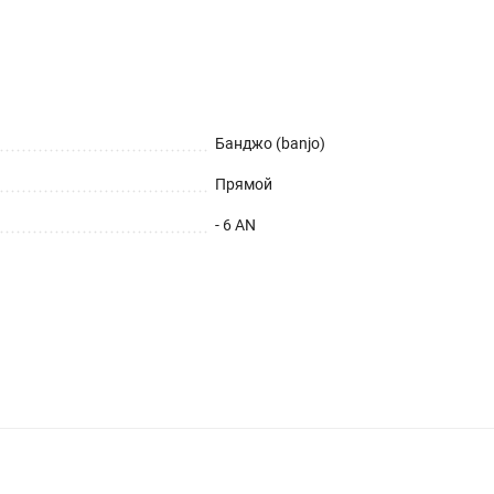
Банджо (banjo)
Прямой
- 6 AN