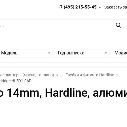
+7 (495) 215-55-45
Заказать з
Пои
Модель
Год выпуска
Моди
и, адаптеры (масло, топливо)
Трубки и фитинги Hardline
dridge HL591-06D
o 14mm, Hardline, алюм