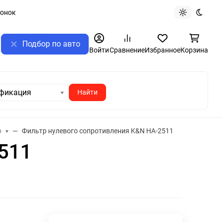
вонок
Светлая те
Темная
Подбор по авто
ск
Войти
Сравнение
Избранное
Корзина
фикация
о
Фильтр нулевого сопротивления K&N HA-2511
511