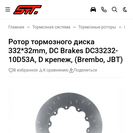
Тем
Главная
Тормозная система
Тормозные роторы
Рото
Ротор тормозного диска
332*32mm, DC Brakes DC33232-
10D53A, D крепеж, (Brembo, JBT)
В избранное
К сравнению
Поделиться