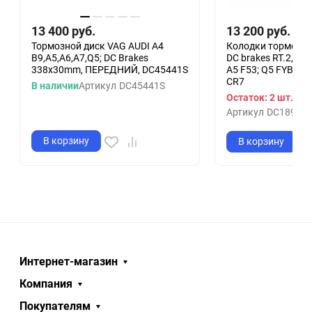
13 400
руб.
13 200
руб.
Тормозной диск VAG AUDI A4
Колодки тормозн
B9,A5,A6,A7,Q5; DC Brakes
DC brakes RT.2, зад
338x30mm, ПЕРЕДНИЙ, DC45441S
A5 F53; Q5 FYB; Q
CR7
В наличии
Артикул
DC45441S
Остаток: 2 шт.
Артикул
DC1898E
В корзину
В корзину
Интернет-магазин
Компания
Покупателям