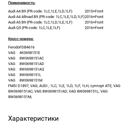
Применимость:
Audi A4 B9 (PR-code: 1LC,1LE,1LD,1LF)
2015+
Front
Audi A4 Allroad B9 (PR-code: 1LC,1LE,1LD,1LF)
2016+
Front
Audi A5 B9 (PR-code: 1LC,1LD,1LE,1LF)
2016+
Front
Audi Q5 (PR-code: 1LC,1LE,1LF)
2016+
Front
Кросс-номера:
Ferodo
FDB4616
VAG
4K0698151E
VAG
8W0698151AC
VAG
8W0698151AD
VAG
8W0698151AQ
VAG
8W0698151L
VAG
8W0698151M
FMSI D1897; VAG; AUDI ; 1LC, 1LE, 1LD, 1LF, 1LH, суппорт ATE; VAG
8W0698151AC; VAG 8W0698151AD; VAG 8W0698151L; VAG
8W0698151M;
Характеристики