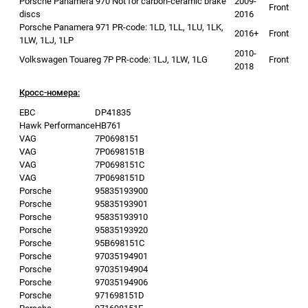
Porsche Panamera 970 Not for carbon-ceramic brake
2009-
Front
discs
2016
Porsche Panamera 971 PR-code: 1LD, 1LL, 1LU, 1LK,
2016+
Front
1LW, 1LJ, 1LP
2010-
Volkswagen Touareg 7P PR-code: 1LJ, 1LW, 1LG
Front
2018
Кросс-номера:
EBC
DP41835
Hawk Performance
HB761
VAG
7P0698151
VAG
7P0698151B
VAG
7P0698151C
VAG
7P0698151D
Porsche
95835193900
Porsche
95835193901
Porsche
95835193910
Porsche
95835193920
Porsche
95B698151C
Porsche
97035194901
Porsche
97035194904
Porsche
97035194906
Porsche
971698151D