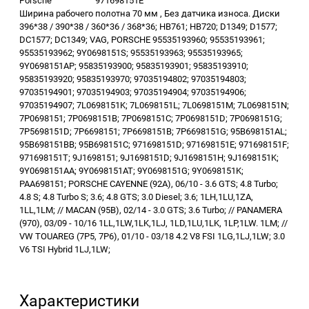
Porsche
971698151E
Ширина рабочего полотна 70 мм , Без датчика износа. Диски
396*38 / 390*38 / 360*36 / 368*36; HB761; HB720; D1349; D1577;
DC1577; DC1349; VAG, PORSCHE 95535193960; 95535193961;
95535193962; 9Y0698151S; 95535193963; 95535193965;
9Y0698151AP; 95835193900; 95835193901; 95835193910;
95835193920; 95835193970; 97035194802; 97035194803;
97035194901; 97035194903; 97035194904; 97035194906;
97035194907; 7L0698151K; 7L0698151L; 7L0698151M; 7L0698151N;
7P0698151; 7P0698151B; 7P0698151C; 7P0698151D; 7P0698151G;
7P5698151D; 7P6698151; 7P6698151B; 7P6698151G; 95B698151AL;
95B698151BB; 95B698151C; 971698151D; 971698151E; 971698151F;
971698151T; 9J1698151; 9J1698151D; 9J1698151H; 9J1698151K;
9Y0698151AA; 9Y0698151AT; 9Y0698151G; 9Y0698151K;
PAA698151; PORSCHE CAYENNE (92A), 06/10 - 3.6 GTS; 4.8 Turbo;
4.8 S; 4.8 Turbo S; 3.6; 4.8 GTS; 3.0 Diesel; 3.6; 1LH,1LU,1ZA,
1LL,1LM; // MACAN (95B), 02/14 - 3.0 GTS; 3.6 Turbo; // PANAMERA
(970), 03/09 - 10/16 1LL,1LW,1LK,1LJ, 1LD,1LU,1LK, 1LP,1LW. 1LM; //
VW TOUAREG (7P5, 7P6), 01/10 - 03/18 4.2 V8 FSI 1LG,1LJ,1LW; 3.0
V6 TSI Hybrid 1LJ,1LW;
Характеристики