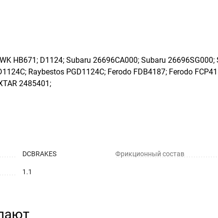
K HB671; D1124; Subaru 26696CA000; Subaru 26696SG000; 
1124C; Raybestos PGD1124C; Ferodo FDB4187; Ferodo FCP4
XTAR 2485401;
DCBRAKES
Фрикционный состав
1.1
упают