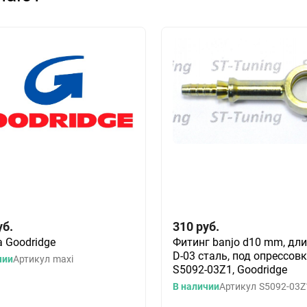
уб.
310
руб.
 Goodridge
Фитинг banjo d10 mm, дл
D-03 сталь, под опрессов
чии
Артикул
maxi
S5092-03Z1, Goodridge
В наличии
Артикул
S5092-03Z