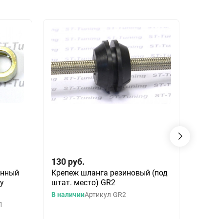
130
руб.
500
инный
Крепеж шланга резиновый (под
Фити
ку
штат. место) GR2
конус
опре
В наличии
Артикул
GR2
Goodr
1
В нал