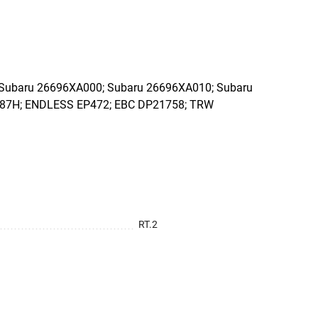
Subaru 26696XA000; Subaru 26696XA010; Subaru
187H; ENDLESS EP472; EBC DP21758; TRW
RT.2