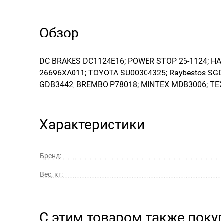
Обзор
DC BRAKES DC1124E16; POWER STOP 26-1124; HAW
26696XA011; TOYOTA SU00304325; Raybestos SGD
GDB3442; BREMBO P78018; MINTEX MDB3006; TE
Характеристики
Бренд:
Вес, кг:
С этим товаром также пок