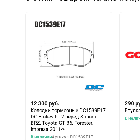
12 300
руб.
290
р
Колодки тормозные DC1539E17
Втулка
DC Brakes RT.2 перед Subaru
В нали
BRZ, Toyota GT 86, Forester,
Impreza 2011->
В наличии
Артикул
DC1539E17