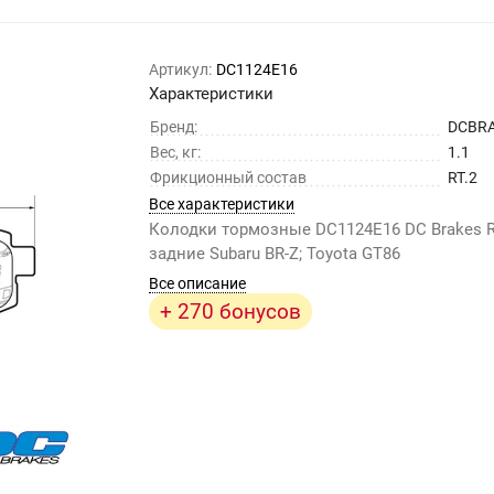
Артикул:
DC1124E16
Характеристики
Бренд:
DCBR
Вес, кг:
1.1
Фрикционный состав
RT.2
Все характеристики
Колодки тормозные DC1124E16 DC Brakes R
задние Subaru BR-Z; Toyota GT86
Все описание
+ 270 бонусов