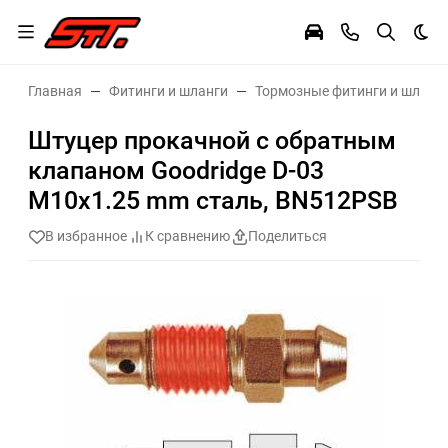
Тем
Главная
Фитинги и шланги
Тормозные фитинги и шланг
Штуцер прокачной с обратным
клапаном Goodridge D-03
M10x1.25 mm сталь, BN512PSB
В избранное
К сравнению
Поделиться