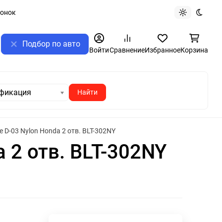
вонок
Светлая те
Темная
Подбор по авто
ск
Войти
Сравнение
Избранное
Корзина
фикация
 D-03 Nylon Honda 2 отв. BLT-302NY
 2 отв. BLT-302NY