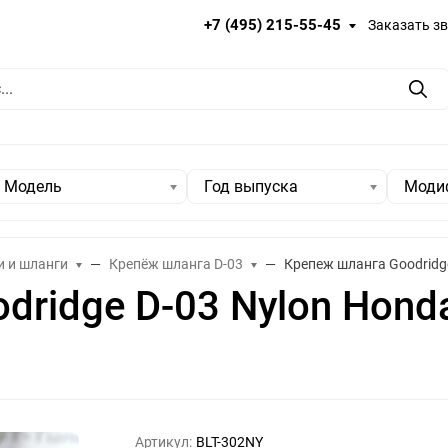
+7 (495) 215-55-45
Заказать з
Пои
Модель
Год выпуска
Моди
и и шланги
Крепёж шланга D-03
Крепеж шланга Goodridge
ridge D-03 Nylon Honda
Артикул:
BLT-302NY