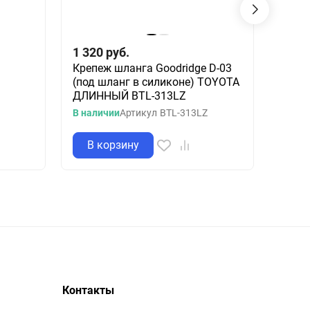
1 320
руб.
3 67
Крепеж шланга Goodridge D-03
Крепе
(под шланг в силиконе) TOYOTA
BKT-
ДЛИННЫЙ BTL-313LZ
Остато
В наличии
Артикул
BTL-313LZ
Артик
В корзину
В 
Контакты