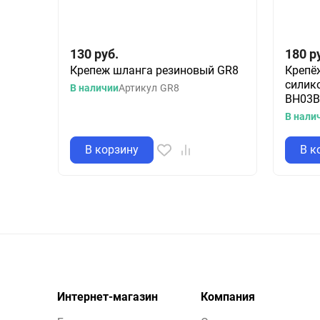
130
руб.
180
р
Крепеж шланга резиновый GR8
Крепёж
силик
В наличии
Артикул
GR8
BH03
В нали
В корзину
В к
Интернет-магазин
Компания