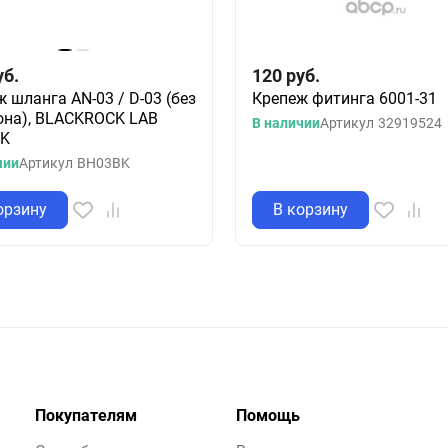
уб.
120
руб.
 шланга AN-03 / D-03 (без
Крепеж фитинга 6001-31
она), BLACKROCK LAB
В наличии
Артикул
32919524
BK
чии
Артикул
BH03BK
орзину
В корзину
Покупателям
Помощь