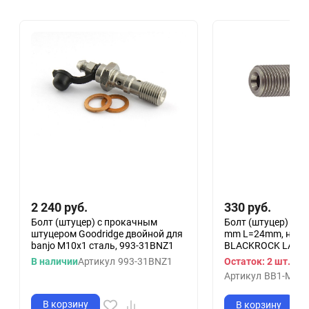
2 240
руб.
330
руб.
Болт (штуцер) с прокачным
Болт (штуцер) для
штуцером Goodridge двойной для
mm L=24mm, нерж 
banjo M10x1 сталь, 993-31BNZ1
BLACKROCK LAB B
В наличии
Артикул
993-31BNZ1
Остаток: 2 шт.
Артикул
BB1-M10
В корзину
В корзину