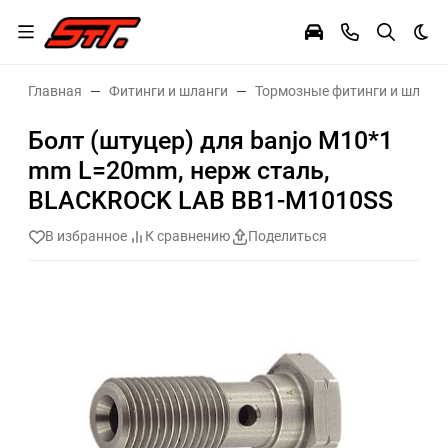
Тем
Главная
Фитинги и шланги
Тормозные фитинги и шланг
Болт (штуцер) для banjo M10*1
mm L=20mm, нерж сталь,
BLACKROCK LAB BB1-M1010SS
В избранное
К сравнению
Поделиться