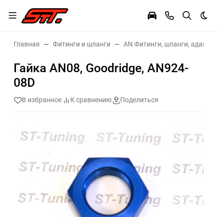
Тем
Главная
Фитинги и шланги
AN Фитинги, шланги, адаптер
Гайка AN08, Goodridge, AN924-
08D
В избранное
К сравнению
Поделиться