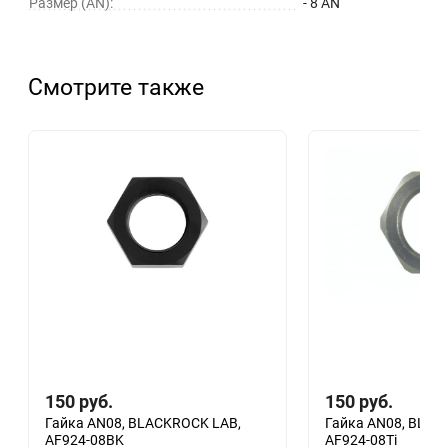
Размер (AN):
- 8 AN
Смотрите также
150
руб.
150
руб.
Гайка AN08, BLACKROCK LAB,
Гайка AN08, BLAC
AF924-08BK
AF924-08Ti