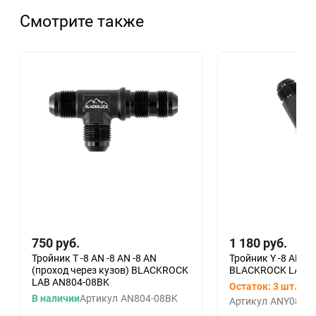
Смотрите также
750
руб.
1 180
руб.
Тройник T -8 AN -8 AN -8 AN
Тройник Y -8 AN -8
(проход через кузов) BLACKROCK
BLACKROCK LAB A
LAB AN804-08BK
Остаток: 3 шт.
В наличии
Артикул
AN804-08BK
Артикул
ANY08-08