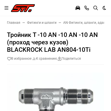
Тем
Главная
Фитинги и шланги
AN Фитинги, шланги, адаптер
Тройник T -10 AN -10 AN -10 AN
(проход через кузов)
BLACKROCK LAB AN804-10Ti
В избранное
К сравнению
Поделиться