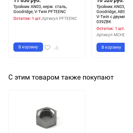
11 630
руб.
16 520
руб.
Тройник AN03, нерж. сталь,
Тройник AN03, нер
Goodridge, V-Twin PFTEENC
Goodridge, ABS FX,
V-Twin с двумя д
Остаток: 1 шт.
Артикул
PFTEENC
039ZBK
Остаток: 1 шт.
Артикул
MCHD-03
В корзину
В корзину
С этим товаром также покупают