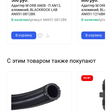
500
руб.
860
руб.
Адаптер М ORB AN08 - П AN12,
Адаптер М ORB AN1
алюминий, BLACKROCK LAB
алюминий, BLACK
AN951-0812BK
AN951-1216BK
В наличии
Артикул
AN951-0812BK
В наличии
Артикул
В корзину
В корзину
С этим товаром также покупают
NEW!