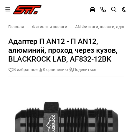
Тем
Главная
Фитинги и шланги
AN Фитинги, шланги, адаптер
Адаптер П AN12 - П AN12,
алюминий, проход через кузов,
BLACKROCK LAB, AF832-12BK
В избранное
К сравнению
Поделиться