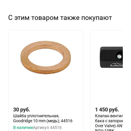
С этим товаром также покупают
30
руб.
1 450
руб.
Шайба уплотнительная,
Клапан вентиляци
Goodridge 10 mm (медь); 44516
бака с запорным у
Over Valve) AN10
В наличии
Артикул
44516
ROV-10BK