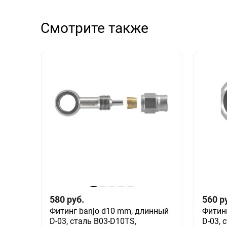
Смотрите также
580
руб.
560
р
Фитинг banjo d10 mm, длинный
Фитин
D-03, сталь B03-D10TS,
D-03, 