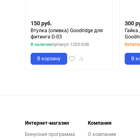
150
руб.
300
р
Втулка (оливка) Goodridge для
Гайка
фитинга D-03
Goodr
В наличии
Артикул
1205-03B
Остаток
В корзину
В к
Интернет-магазин
Компания
Бонусная программа
О компании