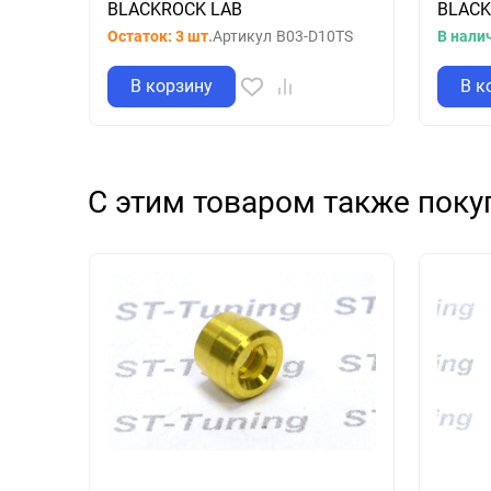
BLACKROCK LAB
BLACK
Остаток: 3 шт.
Артикул
B03-D10TS
В нали
В корзину
В к
С этим товаром также пок