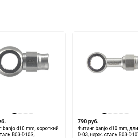
уб.
790
руб.
г banjo d10 mm, короткий
Фитинг banjo d10 mm, дл
сталь B03-D10S,
D-03, нерж. сталь B03-D10