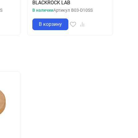
BLACKROCK LAB
2SS,
SS
В наличии
Артикул
B03-D10SS
Остато
В корзину
В 