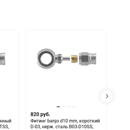
820
руб.
810
инный
Фитинг banjo d10 mm, короткий
Фитин
TSS,
D-03, нерж. сталь B03-D10SS,
прохо