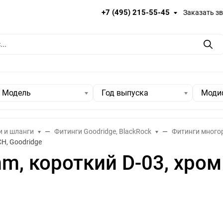
+7 (495) 215-55-45
Заказать з
Пои
Модель
Год выпуска
Моди
и и шланги
Фитинги Goodridge, BlackRock
Фитинги много
CH, Goodridge
m, короткий D-03, хром