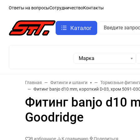
Ответы на вопросы
Сотрудничество
Контакты
Каталог
Марка
Главная
Фитинги и шланги
Тормозные фитинг
Фитинг banjo d10 mm, короткий D-03, хром 5091-03
Фитинг banjo d10 m
Goodridge
В избранное
К сравнению
Поделиться