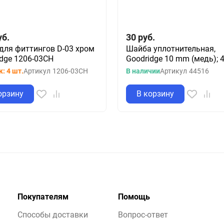
уб.
30
руб.
 для фиттингов D-03 хром
Шайба уплотнительная,
idge 1206-03CH
Goodridge 10 mm (медь); 
: 4 шт.
Артикул
1206-03CH
В наличии
Артикул
44516
орзину
В корзину
Покупателям
Помощь
Способы доставки
Вопрос-ответ