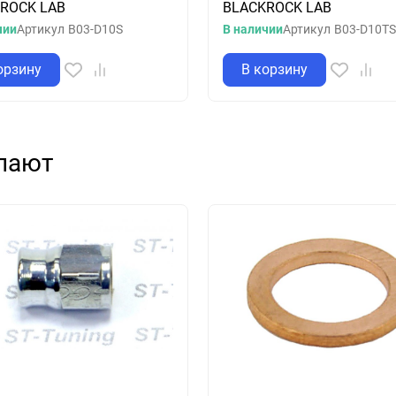
ROCK LAB
BLACKROCK LAB
чии
Артикул
B03-D10S
В наличии
Артикул
B03-D10T
орзину
В корзину
упают