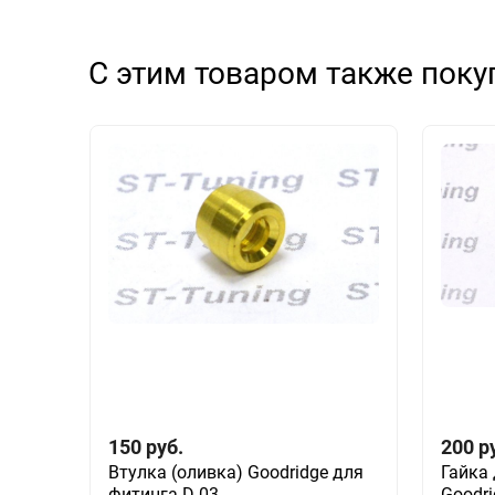
С этим товаром также пок
150
руб.
200
р
Втулка (оливка) Goodridge для
Гайка 
фитинга D-03
Goodri