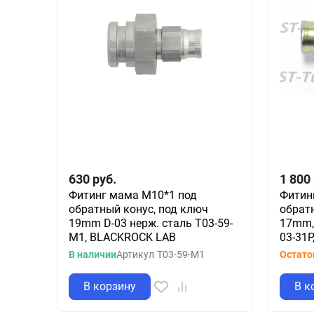
630
руб.
1 800
Фитинг мама M10*1 под
Фитин
обратный конус, под ключ
обрат
19mm D-03 нерж. сталь T03-59-
17mm,
M1, BLACKROCK LAB
03-31P
В наличии
Артикул
T03-59-M1
Остаток
В корзину
В к