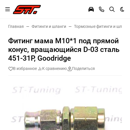
Тем
Главная
Фитинги и шланги
Тормозные фитинги и шланг
Фитинг мама M10*1 под прямой
конус, вращающийся D-03 сталь
451-31P, Goodridge
В избранное
К сравнению
Поделиться