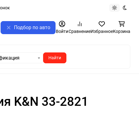
вонок
Светлая те
Темная
Подбор по авто
ск
Войти
Сравнение
Избранное
Корзина
фикация
ия K&N 33-2821