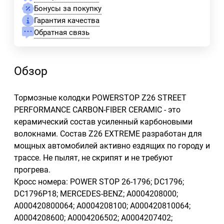
Бонусы за покупку
Гарантия качества
Обратная связь
Обзор
Тормозные колодки POWERSTOP Z26 STREET
PERFORMANCE CARBON-FIBER CERAMIC - это
керамический состав усиленный карбоновыми
волокнами. Состав Z26 EXTREME разработан для
мощных автомобилей активно ездящих по городу и
трассе. Не пылят, не скрипят и не требуют
прогрева.
Кросс номера: POWER STOP 26-1796; DC1796;
DC1796P18; MERCEDES-BENZ; A0004208000;
A000420800064; A0004208100; A000420810064;
A0004208600; A0004206502; A0004207402;