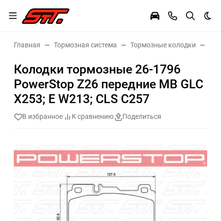
Тем
Главная
Тормозная система
Тормозные колодки
Тор
Колодки тормозные 26-1796
PowerStop Z26 передние MB GLC
X253; E W213; CLS C257
В избранное
К сравнению
Поделиться